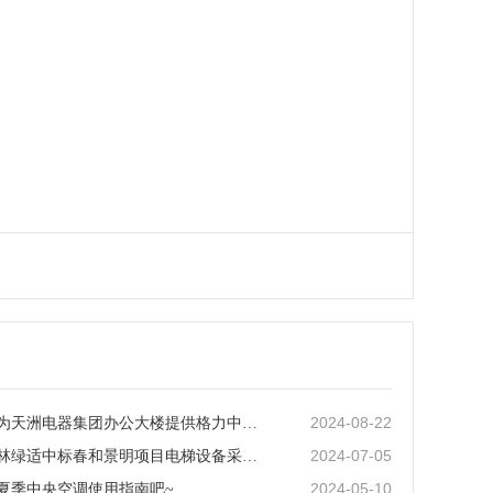
2024-08-22
中林绿适为天洲电器集团办公大楼提供格力中央空调“一站式”服务
2024-07-05
喜讯！中林绿适中标春和景明项目电梯设备采购及装配工程
2024-05-10
夏季中央空调使用指南吧~