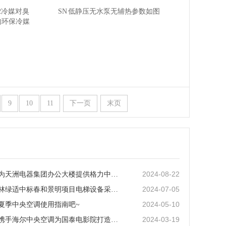
2冷媒对臭
SN 低静压无水泵无辅热参数如图
的环保冷媒
9
10
11
下一页
末页
2024-08-22
中林绿适为天洲电器集团办公大楼提供格力中央空调“一站式”服务
2024-07-05
喜讯！中林绿适中标春和景明项目电梯设备采购及装配工程
2024-05-10
夏季中央空调使用指南吧~
2024-03-19
中林绿适携手海尔中央空调为国泰电影院打造品质工程