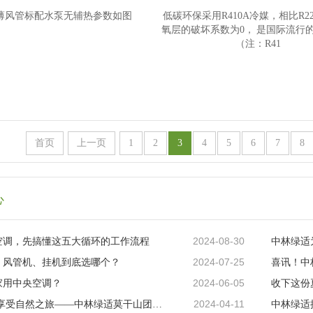
超薄风管标配水泵无辅热参数如图
低碳环保采用R410A冷媒，相比R2
氧层的破坏系数为0， 是国际流行
（注：R41
首页
上一页
1
2
3
4
5
6
7
8
心
2024-08-30
空调，先搞懂这五大循环的工作流程
2024-07-25
、风管机、挂机到底选哪个？
2024-06-05
家用中央空调？
收下这份
2024-04-11
放松身心 享受自然之旅——中林绿适莫干山团建活动圆满举行！